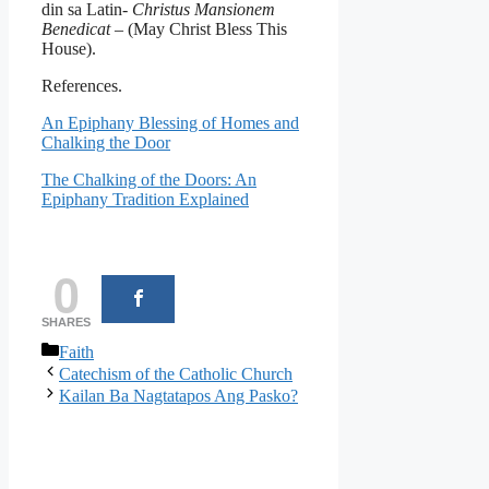
din sa Latin-
Christus Mansionem
Benedicat
– (May Christ Bless This
House).
References.
An Epiphany Blessing of Homes and
Chalking the Door
The Chalking of the Doors: An
Epiphany Tradition Explained
0
SHARES
Categories
Faith
Catechism of the Catholic Church
Kailan Ba Nagtatapos Ang Pasko?