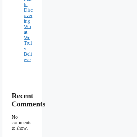
h:
Disc
over
ing
Wh
at
We
Trul
y
Beli
eve
Recent
Comments
No
comments
to show.