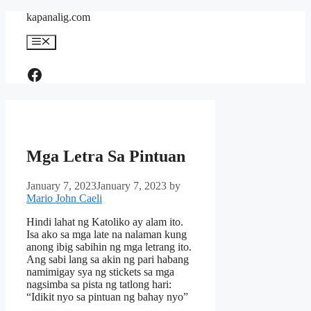
Skip
kapanalig.com
to
content
Menu
Like Us
Mga Letra Sa Pintuan
January 7, 2023
January 7, 2023
by
Mario John Caeli
Hindi lahat ng Katoliko ay alam ito.
Isa ako sa mga late na nalaman kung
anong ibig sabihin ng mga letrang ito.
Ang sabi lang sa akin ng pari habang
namimigay sya ng stickets sa mga
nagsimba sa pista ng tatlong hari:
“Idikit nyo sa pintuan ng bahay nyo”