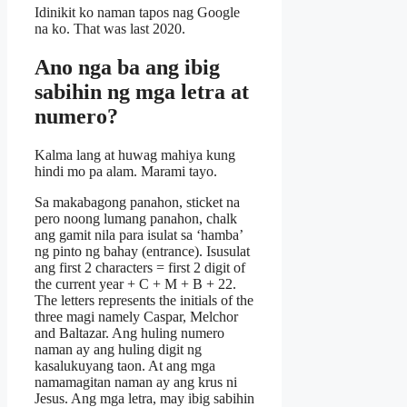
Idinikit ko naman tapos nag Google
na ko. That was last 2020.
Ano nga ba ang ibig
sabihin ng mga letra at
numero?
Kalma lang at huwag mahiya kung
hindi mo pa alam. Marami tayo.
Sa makabagong panahon, sticket na
pero noong lumang panahon, chalk
ang gamit nila para isulat sa ‘hamba’
ng pinto ng bahay (entrance). Isusulat
ang first 2 characters = first 2 digit of
the current year + C + M + B + 22.
The letters represents the initials of the
three magi namely Caspar, Melchor
and Baltazar. Ang huling numero
naman ay ang huling digit ng
kasalukuyang taon. At ang mga
namamagitan naman ay ang krus ni
Jesus. Ang mga letra, may ibig sabihin